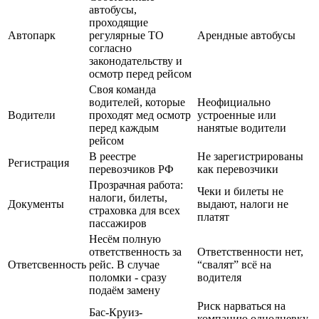
автобусы,
проходящие
Автопарк
регулярные ТО
Арендные автобусы
согласно
законодательству и
осмотр перед рейсом
Своя команда
водителей, которые
Неофициально
Водители
проходят мед осмотр
устроенные или
перед каждым
нанятые водители
рейсом
В реестре
Не зарегистрированы
Регистрация
перевозчиков РФ
как перевозчики
Прозрачная работа:
Чеки и билеты не
налоги, билеты,
Документы
выдают, налоги не
страховка для всех
платят
пассажиров
Несём полную
ответственность за
Ответственности нет,
Ответсвенность
рейс. В случае
“свалят” всё на
поломки - сразу
водителя
подаём замену
Риск нарваться на
Бас-Круиз-
компанию однодневку.