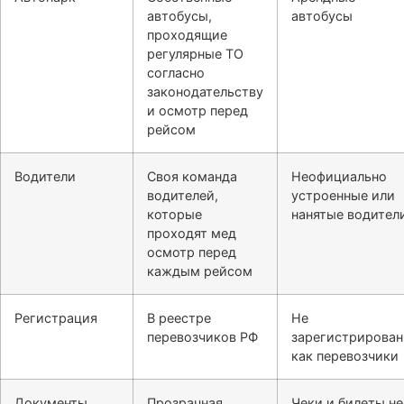
автобусы,
автобусы
проходящие
регулярные ТО
согласно
законодательству
и осмотр перед
рейсом
Водители
Своя команда
Неофициально
водителей,
устроенные или
которые
нанятые водител
проходят мед
осмотр перед
каждым рейсом
Регистрация
В реестре
Не
перевозчиков РФ
зарегистрирова
как перевозчики
Документы
Прозрачная
Чеки и билеты не