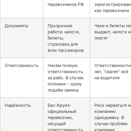
перевозчиков РФ
зарегистрирова
как перевозчики
Документы
Прозрачная
Чеки и билеты не
работа: налоги,
выдают, налоги н
билеты,
платят
страховка для
всех пассажиров
Ответсвенность
Несём полную
Ответственности
ответственность
нет, “свалят” всё
за рейс. В случае
на водителя
поломки - сразу
подаём замену
Надёжность
Бас-Круиз-
Риск нарваться н
официальный
компанию
перевозчик,
однодневку. В
несущий
случае проблем
ответственность
компания