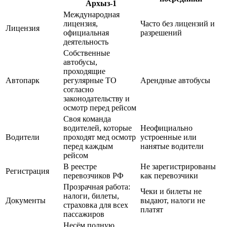
Международная
лицензия,
Часто без лицензий и
Лицензия
официальная
разрешений
деятельность
Собственные
автобусы,
проходящие
Автопарк
регулярные ТО
Арендные автобусы
согласно
законодательству и
осмотр перед рейсом
Своя команда
водителей, которые
Неофициально
Водители
проходят мед осмотр
устроенные или
перед каждым
нанятые водители
рейсом
В реестре
Не зарегистрированы
Регистрация
перевозчиков РФ
как перевозчики
Прозрачная работа:
Чеки и билеты не
налоги, билеты,
Документы
выдают, налоги не
страховка для всех
платят
пассажиров
Несём полную