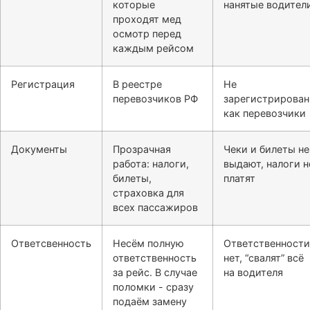
которые
нанятые водител
проходят мед
осмотр перед
каждым рейсом
Регистрация
В реестре
Не
перевозчиков РФ
зарегистрирова
как перевозчики
Документы
Прозрачная
Чеки и билеты не
работа: налоги,
выдают, налоги н
билеты,
платят
страховка для
всех пассажиров
Ответсвенность
Несём полную
Ответственности
ответственность
нет, “свалят” всё
за рейс. В случае
на водителя
поломки - сразу
подаём замену