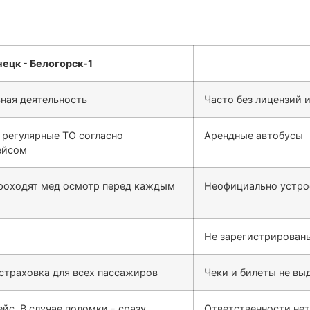
ная деятельность
Часто без лицензий 
 регулярные ТО согласно
Арендные автобусы
ейсом
проходят мед осмотр перед каждым
Неофициально устро
Не зарегистрированы
 страховка для всех пассажиров
Чеки и билеты не выд
йс. В случае поломки - сразу
Ответственности нет,