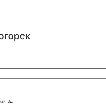
огорск
ная, 3Д