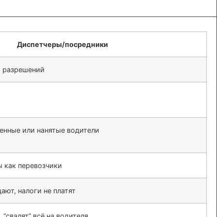
Диспетчеры/посредники
и разрешений
енные или нанятые водители
 как перевозчики
ают, налоги не платят
 “свалят” всё на водителя