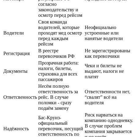
согласно
законодательству и
осмотр перед рейсом
Своя команда
водителей, которые
Неофициально
Водители
проходят мед осмотр
устроенные или
перед каждым
нанятые водители
рейсом
В реестре
Не зарегистрированы
Регистрация
перевозчиков РФ
как перевозчики
Прозрачная работа:
Чеки и билеты не
налоги, билеты,
Документы
выдают, налоги не
страховка для всех
платят
пассажиров
Несём полную
ответственность за
Ответственности нет,
Ответсвенность
рейс. В случае
“свалят” всё на
поломки - сразу
водителя
подаём замену
Риск нарваться на
Бас-Круиз-
компанию однодневку.
официальный
В случае проблем
Надёжность
перевозчик, несущий
компания закрывается
ответственность по
и не несёт