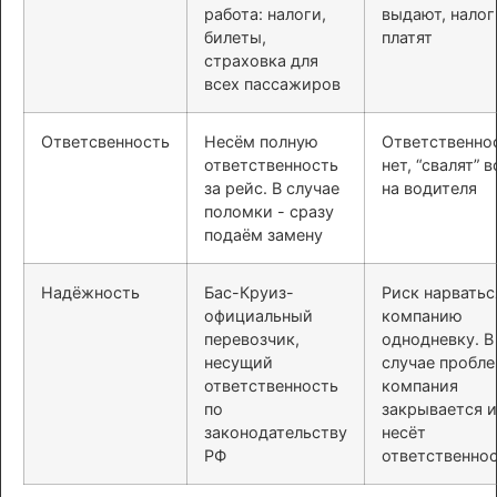
работа: налоги,
выдают, налог
билеты,
платят
страховка для
всех пассажиров
Ответсвенность
Несём полную
Ответственно
ответственность
нет, “свалят” в
за рейс. В случае
на водителя
поломки - сразу
подаём замену
Надёжность
Бас-Круиз-
Риск нарватьс
официальный
компанию
перевозчик,
однодневку. В
несущий
случае пробл
ответственность
компания
по
закрывается и
законодательству
несёт
РФ
ответственно