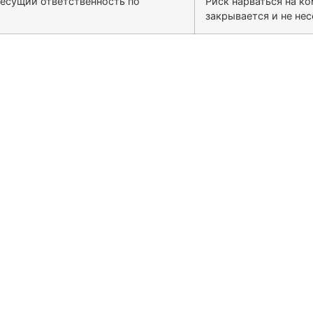
несущий ответственность по
Риск нарваться на к
закрывается и не не