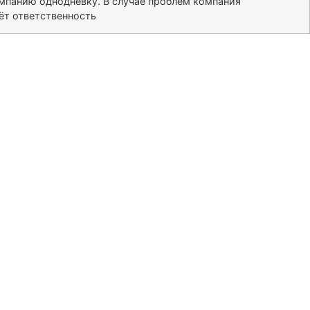
омпанию однодневку. В случае проблем компания
сёт ответственность