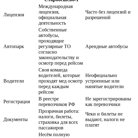
Международная
лицензия,
Часто без лицензий и
Лицензия
официальная
разрешений
деятельность
Собственные
автобусы,
проходящие
Автопарк
регулярные ТО
Арендные автобусы
согласно
законодательству и
осмотр перед рейсом
Своя команда
водителей, которые
Неофициально
Водители
проходят мед осмотр
устроенные или
перед каждым
нанятые водители
рейсом
В реестре
Не зарегистрированы
Регистрация
перевозчиков РФ
как перевозчики
Прозрачная работа:
Чеки и билеты не
налоги, билеты,
Документы
выдают, налоги не
страховка для всех
платят
пассажиров
Несём полную