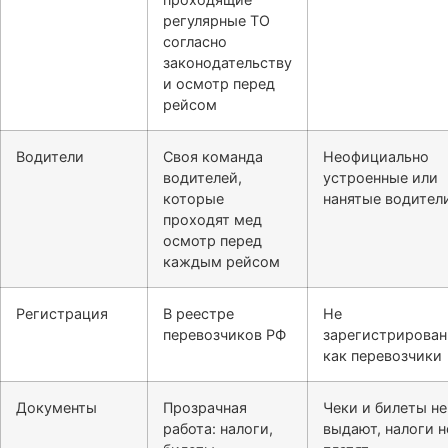
регулярные ТО
согласно
законодательству
и осмотр перед
рейсом
Водители
Своя команда
Неофициально
водителей,
устроенные или
которые
нанятые водител
проходят мед
осмотр перед
каждым рейсом
Регистрация
В реестре
Не
перевозчиков РФ
зарегистрирова
как перевозчики
Документы
Прозрачная
Чеки и билеты не
работа: налоги,
выдают, налоги н