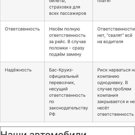
билеты,
платят
страховка для
всех пассажиров
Ответсвенность
Несём полную
Ответственности
ответственность
нет, “свалят” всё
за рейс. В случае
на водителя
поломки - сразу
подаём замену
Надёжность
Бас-Круиз-
Риск нарваться н
официальный
компанию
перевозчик,
однодневку. В
несущий
случае проблем
ответственность
компания
по
закрывается и не
законодательству
несёт
РФ
ответственность
Наши автомобили