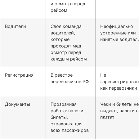
и осмотр перед
рейсом
Водители
Своя команда
Неофициально
водителей,
устроенные или
которые
нанятые водител
проходят мед
осмотр перед
каждым рейсом
Регистрация
В реестре
Не
перевозчиков РФ
зарегистрирова
как перевозчики
Документы
Прозрачная
Чеки и билеты не
работа: налоги,
выдают, налоги н
билеты,
платят
страховка для
всех пассажиров