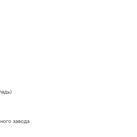
ладь)
тного завода