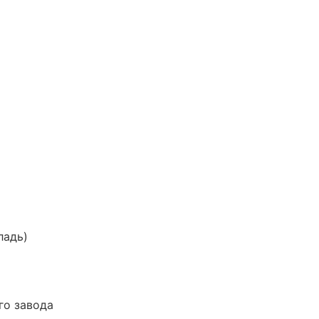
ладь)
го завода