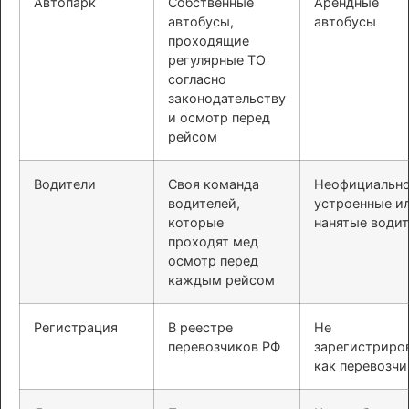
Автопарк
Собственные
Арендные
автобусы,
автобусы
проходящие
регулярные ТО
согласно
законодательству
и осмотр перед
рейсом
Водители
Своя команда
Неофициальн
водителей,
устроенные и
которые
нанятые води
проходят мед
осмотр перед
каждым рейсом
Регистрация
В реестре
Не
перевозчиков РФ
зарегистриро
как перевозчи