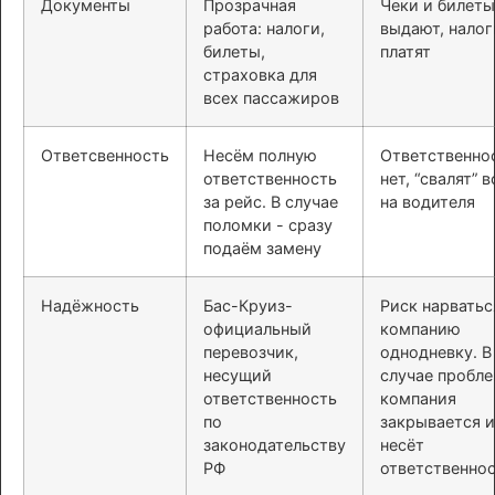
Документы
Прозрачная
Чеки и билеты
работа: налоги,
выдают, налог
билеты,
платят
страховка для
всех пассажиров
Ответсвенность
Несём полную
Ответственно
ответственность
нет, “свалят” в
за рейс. В случае
на водителя
поломки - сразу
подаём замену
Надёжность
Бас-Круиз-
Риск нарватьс
официальный
компанию
перевозчик,
однодневку. В
несущий
случае пробл
ответственность
компания
по
закрывается и
законодательству
несёт
РФ
ответственно