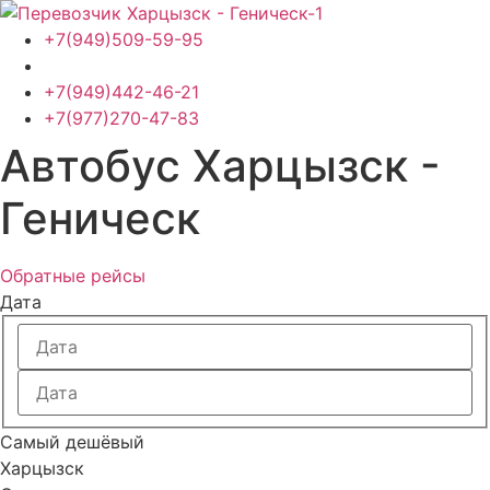
Перейти
к
+7(949)509-59-95
содержимому
+7(949)442-46-21
+7(977)270-47-83
Автобус Харцызск -
Геническ
Обратные рейсы
Дата
Самый дешёвый
Харцызск