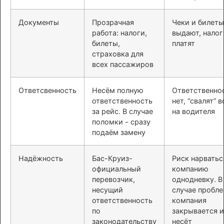
Документы
Прозрачная
Чеки и билеты
работа: налоги,
выдают, налог
билеты,
платят
страховка для
всех пассажиров
Ответсвенность
Несём полную
Ответственно
ответственность
нет, “свалят” в
за рейс. В случае
на водителя
поломки - сразу
подаём замену
Надёжность
Бас-Круиз-
Риск нарватьс
официальный
компанию
перевозчик,
однодневку. В
несущий
случае пробл
ответственность
компания
по
закрывается и
законодательству
несёт