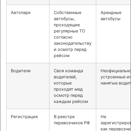
Автопарк
Собственные
Арендные
автобусы,
автобусы
проходящие
регулярные ТО
согласно
законодательству
и осмотр перед
рейсом
Водители
Своя команда
Неофициальн
водителей,
устроенные и
которые
нанятые води
проходят мед
осмотр перед
каждым рейсом
Регистрация
В реестре
Не
перевозчиков РФ
зарегистриро
как перевозчи