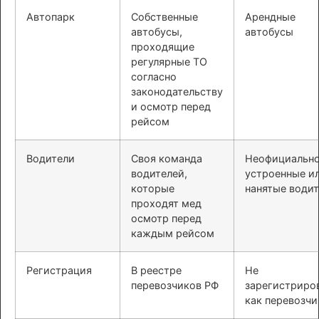
Автопарк
Собственные
Арендные
автобусы,
автобусы
проходящие
регулярные ТО
согласно
законодательству
и осмотр перед
рейсом
Водители
Своя команда
Неофициальн
водителей,
устроенные и
которые
нанятые води
проходят мед
осмотр перед
каждым рейсом
Регистрация
В реестре
Не
перевозчиков РФ
зарегистриро
как перевозчи