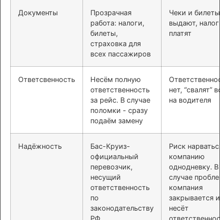
Документы
Прозрачная
Чеки и билеты
работа: налоги,
выдают, налог
билеты,
платят
страховка для
всех пассажиров
Ответсвенность
Несём полную
Ответственно
ответственность
нет, “свалят” в
за рейс. В случае
на водителя
поломки - сразу
подаём замену
Надёжность
Бас-Круиз-
Риск нарватьс
официальный
компанию
перевозчик,
однодневку. В
несущий
случае пробл
ответственность
компания
по
закрывается и
законодательству
несёт
РФ
ответственно