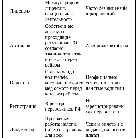
Международная
лицензия,
Часто без лицензий
Лицензия
официальная
и разрешений
деятельность
Собственные
автобусы,
проходящие
регулярные ТО
Автопарк
Арендные автобусы
согласно
законодательству
и осмотр перед
рейсом
Своя команда
водителей,
Неофициально
Водители
которые проходят
устроенные или
мед осмотр перед
нанятые водители
каждым рейсом
Не
В реестре
Регистрация
зарегистрированы
перевозчиков РФ
как перевозчики
Прозрачная
работа: налоги,
Чеки и билеты не
Документы
билеты, страховка
выдают, налоги не
для всех
платят