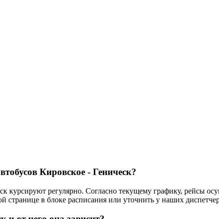
втобусов Кировское - Геническ?
к курсируют регулярно. Согласно текущему графику, рейсы ос
ой странице в блоке расписания или уточнить у наших диспетчеро
к и от чего она зависит?