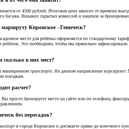
нается от 4500 рублей. Итоговая цена зависит от времени выез
го багажа. Никаких скрытых комиссий и наценок за бронировани
о маршруту Кировское - Геническ?
осадочное место для ребёнка оформляется по стандартному тари
ет ребёнок. Это необходимо, чтобы мы правильно зафиксировали 
 сколько в них мест?
 маневренном транспорте. На данном направлении курсируют: М
им поездкам.
одит расчет?
 Вы просто бронируете место на сайте или по телефону, фиксиру
правлением.
ическ без пересадок?
анспорт в городе Кировское и доезжаете прямо до конечного пу