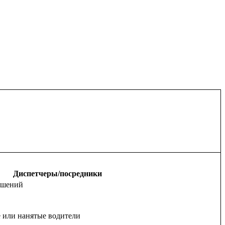
Диспетчеры/посредники
решений
 или нанятые водители