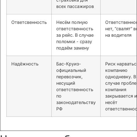
всех пассажиров
Ответсвенность
Несём полную
Ответственно
ответственность
нет, “свалят” в
за рейс. В случае
на водителя
поломки - сразу
подаём замену
Надёжность
Бас-Круиз-
Риск нарватьс
официальный
компанию
перевозчик,
однодневку. В
несущий
случае пробл
ответственность
компания
по
закрывается и
законодательству
несёт
РФ
ответственно