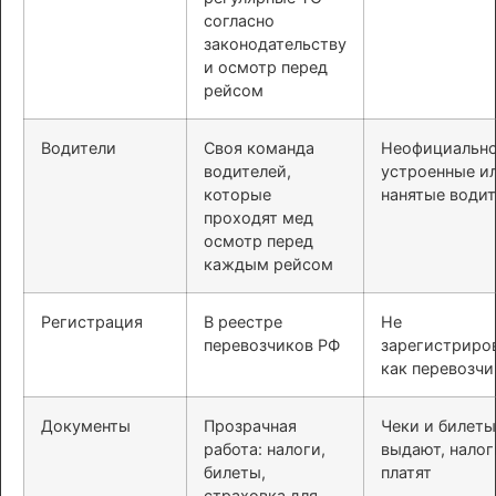
согласно
законодательству
и осмотр перед
рейсом
Водители
Своя команда
Неофициальн
водителей,
устроенные и
которые
нанятые води
проходят мед
осмотр перед
каждым рейсом
Регистрация
В реестре
Не
перевозчиков РФ
зарегистриро
как перевозчи
Документы
Прозрачная
Чеки и билеты
работа: налоги,
выдают, налог
билеты,
платят
страховка для