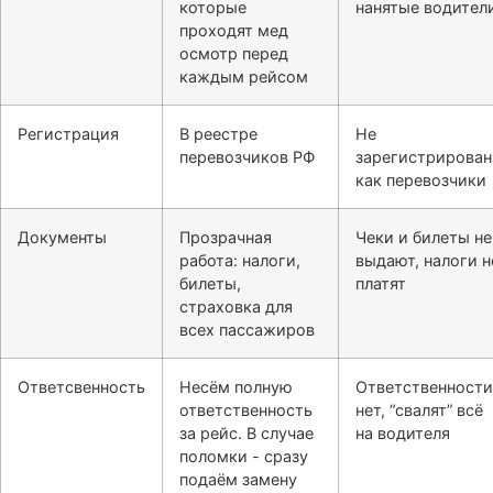
которые
нанятые водител
проходят мед
осмотр перед
каждым рейсом
Регистрация
В реестре
Не
перевозчиков РФ
зарегистрирова
как перевозчики
Документы
Прозрачная
Чеки и билеты не
работа: налоги,
выдают, налоги н
билеты,
платят
страховка для
всех пассажиров
Ответсвенность
Несём полную
Ответственности
ответственность
нет, “свалят” всё
за рейс. В случае
на водителя
поломки - сразу
подаём замену