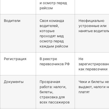
и осмотр перед
рейсом
Водители
Своя команда
Неофициально
водителей,
устроенные или
которые
нанятые водител
проходят мед
осмотр перед
каждым рейсом
Регистрация
В реестре
Не
перевозчиков РФ
зарегистрирова
как перевозчики
Документы
Прозрачная
Чеки и билеты не
работа: налоги,
выдают, налоги н
билеты,
платят
страховка для
всех пассажиров