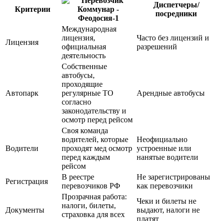
Диспетчеры/
Критерии
посредники
Международная
лицензия,
Часто без лицензий и
Лицензия
официальная
разрешений
деятельность
Собственные
автобусы,
проходящие
Автопарк
регулярные ТО
Арендные автобусы
согласно
законодательству и
осмотр перед рейсом
Своя команда
водителей, которые
Неофициально
Водители
проходят мед осмотр
устроенные или
перед каждым
нанятые водители
рейсом
В реестре
Не зарегистрированы
Регистрация
перевозчиков РФ
как перевозчики
Прозрачная работа:
Чеки и билеты не
налоги, билеты,
Документы
выдают, налоги не
страховка для всех
платят