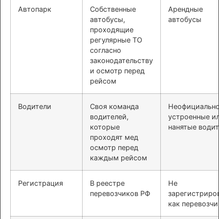
Автопарк
Собственные
Арендные
автобусы,
автобусы
проходящие
регулярные ТО
согласно
законодательству
и осмотр перед
рейсом
Водители
Своя команда
Неофициальн
водителей,
устроенные и
которые
нанятые води
проходят мед
осмотр перед
каждым рейсом
Регистрация
В реестре
Не
перевозчиков РФ
зарегистриро
как перевозчи