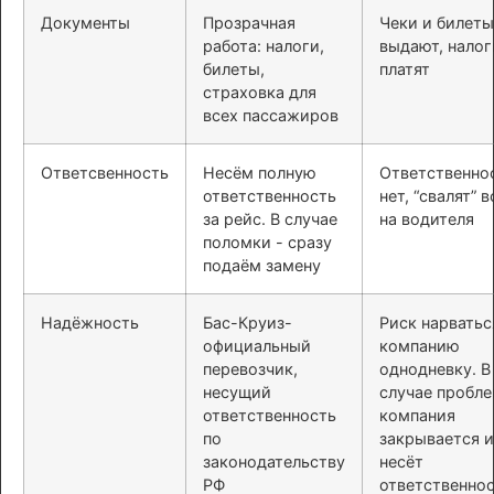
Документы
Прозрачная
Чеки и билеты
работа: налоги,
выдают, налог
билеты,
платят
страховка для
всех пассажиров
Ответсвенность
Несём полную
Ответственно
ответственность
нет, “свалят” в
за рейс. В случае
на водителя
поломки - сразу
подаём замену
Надёжность
Бас-Круиз-
Риск нарватьс
официальный
компанию
перевозчик,
однодневку. В
несущий
случае пробл
ответственность
компания
по
закрывается и
законодательству
несёт
РФ
ответственно