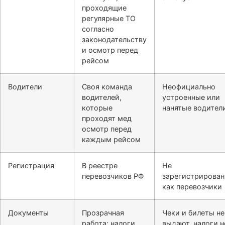
проходящие
регулярные ТО
согласно
законодательству
и осмотр перед
рейсом
Водители
Своя команда
Неофициально
водителей,
устроенные или
которые
нанятые водител
проходят мед
осмотр перед
каждым рейсом
Регистрация
В реестре
Не
перевозчиков РФ
зарегистрирова
как перевозчики
Документы
Прозрачная
Чеки и билеты не
работа: налоги,
выдают, налоги н