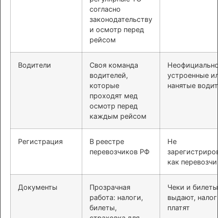
согласно
законодательству
и осмотр перед
рейсом
Водители
Своя команда
Неофициальн
водителей,
устроенные и
которые
нанятые води
проходят мед
осмотр перед
каждым рейсом
Регистрация
В реестре
Не
перевозчиков РФ
зарегистриро
как перевозчи
Документы
Прозрачная
Чеки и билеты
работа: налоги,
выдают, налог
билеты,
платят
страховка для