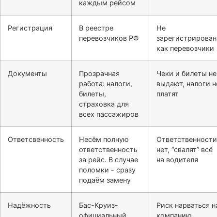
каждым рейсом
Регистрация
В реестре
Не
перевозчиков РФ
зарегистрирова
как перевозчики
Документы
Прозрачная
Чеки и билеты не
работа: налоги,
выдают, налоги н
билеты,
платят
страховка для
всех пассажиров
Ответсвенность
Несём полную
Ответственности
ответственность
нет, “свалят” всё
за рейс. В случае
на водителя
поломки - сразу
подаём замену
Надёжность
Бас-Круиз-
Риск нарваться н
официальный
компанию