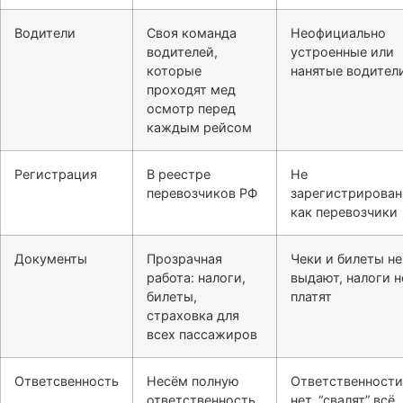
Водители
Своя команда
Неофициально
водителей,
устроенные или
которые
нанятые водител
проходят мед
осмотр перед
каждым рейсом
Регистрация
В реестре
Не
перевозчиков РФ
зарегистрирова
как перевозчики
Документы
Прозрачная
Чеки и билеты не
работа: налоги,
выдают, налоги н
билеты,
платят
страховка для
всех пассажиров
Ответсвенность
Несём полную
Ответственности
ответственность
нет, “свалят” всё