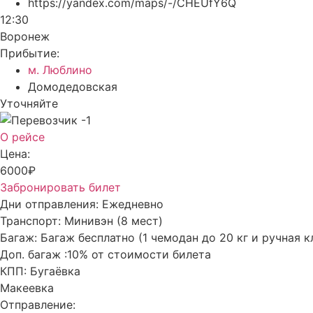
https://yandex.com/maps/-/CHEUfY6Q
12:30
Воронеж
Прибытие:
м. Люблино
Домодедовская
Уточняйте
О рейсе
Цена:
6000₽
Забронировать билет
Дни отправления:
Ежедневно
Транспорт:
Минивэн (8 мест)
Багаж:
Багаж бесплатно (1 чемодан до 20 кг и ручная к
Доп. багаж :
10% от стоимости билета
КПП:
Бугаёвка
Макеевка
Отправление: