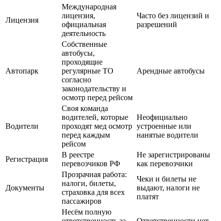
Международная
лицензия,
Часто без лицензий и
Лицензия
официальная
разрешений
деятельность
Собственные
автобусы,
проходящие
Автопарк
регулярные ТО
Арендные автобусы
согласно
законодательству и
осмотр перед рейсом
Своя команда
водителей, которые
Неофициально
Водители
проходят мед осмотр
устроенные или
перед каждым
нанятые водители
рейсом
В реестре
Не зарегистрированы
Регистрация
перевозчиков РФ
как перевозчики
Прозрачная работа:
Чеки и билеты не
налоги, билеты,
Документы
выдают, налоги не
страховка для всех
платят
пассажиров
Несём полную
ответственность за
Ответственности нет,