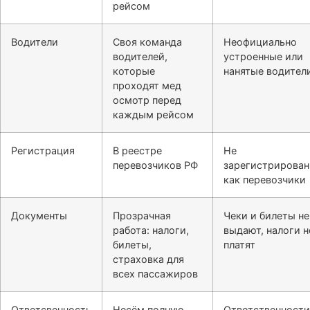
рейсом
Водители
Своя команда
Неофициально
водителей,
устроенные или
которые
нанятые водител
проходят мед
осмотр перед
каждым рейсом
Регистрация
В реестре
Не
перевозчиков РФ
зарегистрирова
как перевозчики
Документы
Прозрачная
Чеки и билеты не
работа: налоги,
выдают, налоги н
билеты,
платят
страховка для
всех пассажиров
Ответсвенность
Несём полную
Ответственности