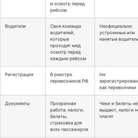
и осмотр перед
рейсом
Водители
Своя команда
Неофициально
водителей,
устроенные или
которые
нанятые водител
проходят мед
осмотр перед
каждым рейсом
Регистрация
В реестре
Не
перевозчиков РФ
зарегистрирова
как перевозчики
Документы
Прозрачная
Чеки и билеты не
работа: налоги,
выдают, налоги н
билеты,
платят
страховка для
всех пассажиров