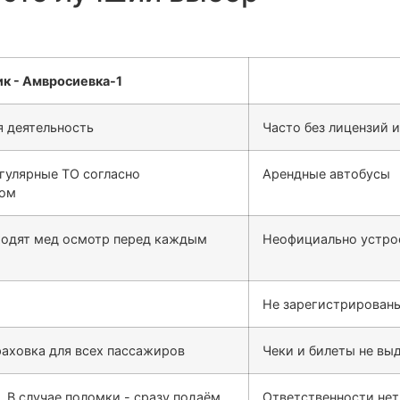
 деятельность
Часто без лицензий 
гулярные ТО согласно
Арендные автобусы
сом
ходят мед осмотр перед каждым
Неофициально устро
Не зарегистрированы
раховка для всех пассажиров
Чеки и билеты не выд
. В случае поломки - сразу подаём
Ответственности нет,