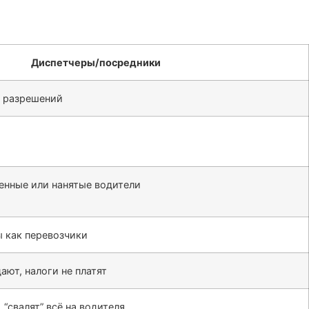
Диспетчеры/посредники
и разрешений
енные или нанятые водители
 как перевозчики
ают, налоги не платят
 “свалят” всё на водителя