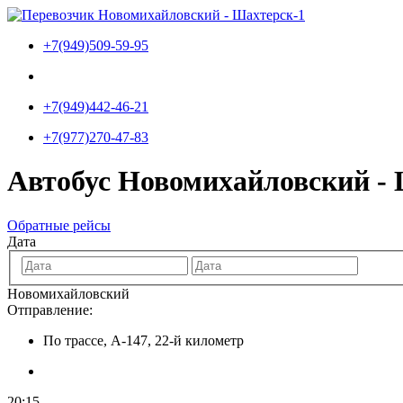
Перейти
к
+7(949)509-59-95
содержимому
+7(949)442-46-21
+7(977)270-47-83
Автобус Новомихайловский -
Обратные рейсы
Дата
Новомихайловский
Отправление:
По трассе, А-147, 22-й километр
20:15