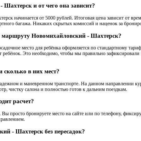
- Шахтерск и от чего она зависит?
ск начинается от 5000 рублей. Итоговая цена зависит от врем
ртного багажа. Никаких скрытых комиссий и наценок за брониро
по маршруту Новомихайловский - Шахтерск?
осадочное место для ребёнка оформляется по стандартному тари
ет ребёнок. Это необходимо, чтобы мы правильно зафиксировали 
 сколько в них мест?
ежном и маневренном транспорте. На данном направлении курс
отр, чистку салона и полностью готов к дальним поездкам.
одит расчет?
 Вы просто бронируете место на сайте или по телефону, фиксиру
правлением.
ий - Шахтерск без пересадок?