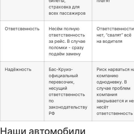
билеты,
платят
страховка для
всех пассажиров
Ответсвенность
Несём полную
Ответственности
ответственность
нет, “свалят” всё
за рейс. В случае
на водителя
поломки - сразу
подаём замену
Надёжность
Бас-Круиз-
Риск нарваться н
официальный
компанию
перевозчик,
однодневку. В
несущий
случае проблем
ответственность
компания
по
закрывается и не
законодательству
несёт
РФ
ответственность
Наши автомобили