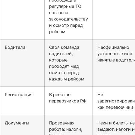
регулярные ТО
согласно
законодательству
и осмотр перед
рейсом
Водители
Своя команда
Неофициально
водителей,
устроенные или
которые
нанятые водител
проходят мед
осмотр перед
каждым рейсом
Регистрация
В реестре
Не
перевозчиков РФ
зарегистрирова
как перевозчики
Документы
Прозрачная
Чеки и билеты не
работа: налоги,
выдают, налоги н