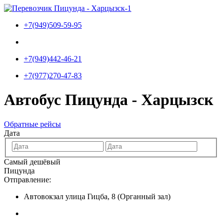
Перейти
к
+7(949)509-59-95
содержимому
+7(949)442-46-21
+7(977)270-47-83
Автобус Пицунда - Харцызск
Обратные рейсы
Дата
Самый дешёвый
Пицунда
Отправление:
Автовокзал улица Гицба, 8 (Органный зал)