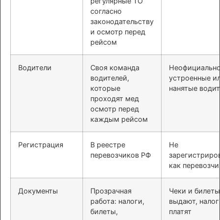
регулярные ТО
согласно
законодательству
и осмотр перед
рейсом
Водители
Своя команда
Неофициальн
водителей,
устроенные и
которые
нанятые води
проходят мед
осмотр перед
каждым рейсом
Регистрация
В реестре
Не
перевозчиков РФ
зарегистриро
как перевозчи
Документы
Прозрачная
Чеки и билеты
работа: налоги,
выдают, налог
билеты,
платят