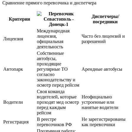
Сравнение прямого перевозчика и диспетчера
Диспетчеры/
Критерии
посредники
Международная
лицензия,
Часто без лицензий и
Лицензия
официальная
разрешений
деятельность
Собственные
автобусы,
проходящие
Автопарк
регулярные ТО
Арендные автобусы
согласно
законодательству и
осмотр перед рейсом
Своя команда
водителей, которые
Неофициально
Водители
проходят мед осмотр
устроенные или
перед каждым
нанятые водители
рейсом
В реестре
Не зарегистрированы
Регистрация
перевозчиков РФ
как перевозчики
Прозрачная работа: