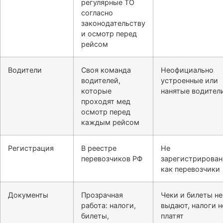
регулярные ТО
согласно
законодательству
и осмотр перед
рейсом
Водители
Своя команда
Неофициально
водителей,
устроенные или
которые
нанятые водител
проходят мед
осмотр перед
каждым рейсом
Регистрация
В реестре
Не
перевозчиков РФ
зарегистрирова
как перевозчики
Документы
Прозрачная
Чеки и билеты не
работа: налоги,
выдают, налоги н
билеты,
платят