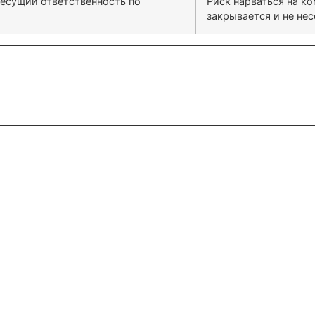
несущий ответственность по
Риск нарваться на к
закрывается и не не