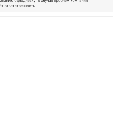
омпанию однодневку. В случае проблем компания
сёт ответственность