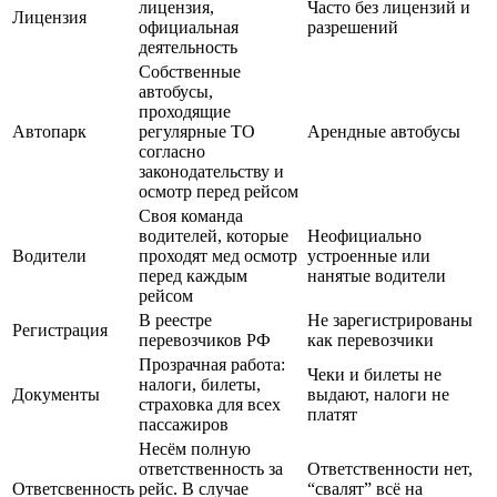
лицензия,
Часто без лицензий и
Лицензия
официальная
разрешений
деятельность
Собственные
автобусы,
проходящие
Автопарк
регулярные ТО
Арендные автобусы
согласно
законодательству и
осмотр перед рейсом
Своя команда
водителей, которые
Неофициально
Водители
проходят мед осмотр
устроенные или
перед каждым
нанятые водители
рейсом
В реестре
Не зарегистрированы
Регистрация
перевозчиков РФ
как перевозчики
Прозрачная работа:
Чеки и билеты не
налоги, билеты,
Документы
выдают, налоги не
страховка для всех
платят
пассажиров
Несём полную
ответственность за
Ответственности нет,
Ответсвенность
рейс. В случае
“свалят” всё на