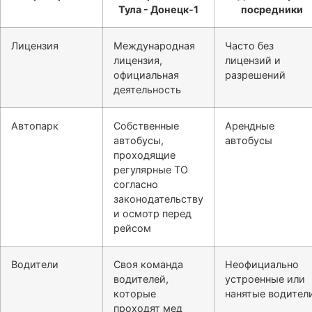
посредники
Лицензия
Международная
Часто без
лицензия,
лицензий и
официальная
разрешений
деятельность
Автопарк
Собственные
Арендные
автобусы,
автобусы
проходящие
регулярные ТО
согласно
законодательству
и осмотр перед
рейсом
Водители
Своя команда
Неофициально
водителей,
устроенные или
которые
нанятые водител
проходят мед