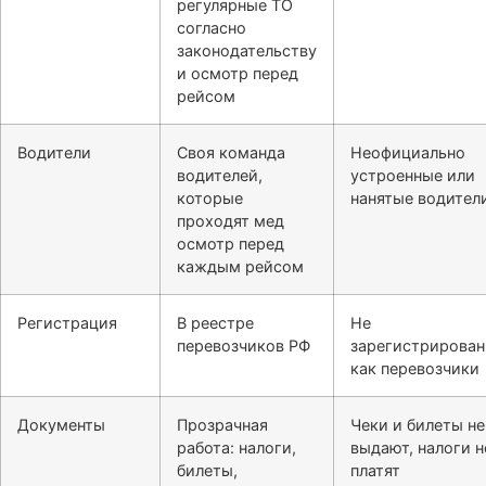
регулярные ТО
согласно
законодательству
и осмотр перед
рейсом
Водители
Своя команда
Неофициально
водителей,
устроенные или
которые
нанятые водител
проходят мед
осмотр перед
каждым рейсом
Регистрация
В реестре
Не
перевозчиков РФ
зарегистрирова
как перевозчики
Документы
Прозрачная
Чеки и билеты не
работа: налоги,
выдают, налоги н
билеты,
платят