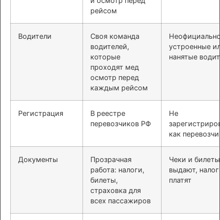
и осмотр перед
рейсом
Водители
Своя команда
Неофициальн
водителей,
устроенные и
которые
нанятые води
проходят мед
осмотр перед
каждым рейсом
Регистрация
В реестре
Не
перевозчиков РФ
зарегистриро
как перевозчи
Документы
Прозрачная
Чеки и билеты
работа: налоги,
выдают, налог
билеты,
платят
страховка для
всех пассажиров