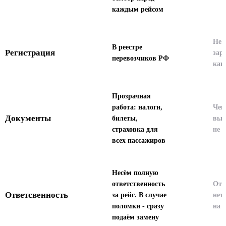
каждым рейсом
Не
В реестре
Регистрация
зар
перевозчиков РФ
как
Прозрачная
работа: налоги,
Чек
Документы
билеты,
выд
страховка для
не 
всех пассажиров
Несём полную
ответственность
Отв
Ответсвенность
за рейс. В случае
нет,
поломки - сразу
на 
подаём замену