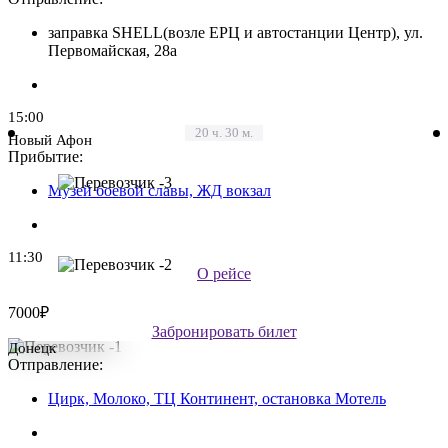
заправка SHELL(возле ЕРЦ и автостанции Центр), ул.
Первомайская, 28а
15:00
20 ч. 30 м.
Новый Афон
Прибытие:
Музей боевой славы, ЖД вокзал
11:30
О рейсе
Цена:
7000₽
Забронировать билет
Донецк
Отправление:
Цирк, Молоко, ТЦ Континент, остановка Мотель