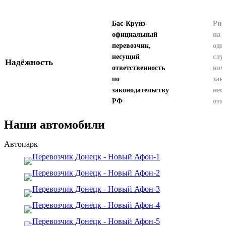
Бас-Круиз-
Рис
официальный
на 
перевозчик,
одн
несущий
слу
Надёжность
ответственность
ком
по
зак
законодательству
нес
РФ
отв
Наши автомобили
Автопарк