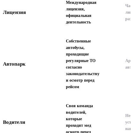
Международная
Час
лицензия,
Лицензия
лиц
официальная
раз
деятельность
Собственные
автобусы,
проходящие
регулярные ТО
Аре
Автопарк
согласно
авт
законодательству
и осмотр перед
рейсом
Своя команда
водителей,
Нео
которые
Водители
уст
проходят мед
нан
осмотр перед